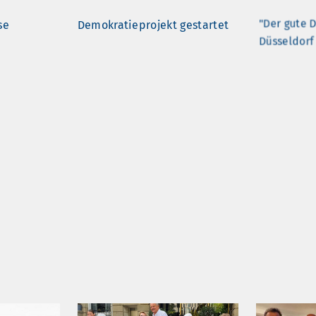
se
Demokratieprojekt gestartet
"Der gute D
Düsseldorf
 Rikschas –
Förderung von
Härtefallf
 dem
Balkonsolaranlagen