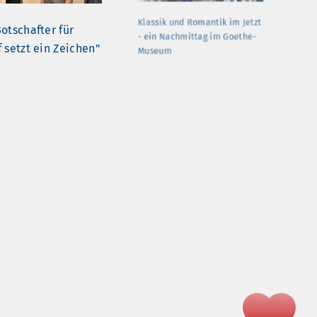
otschafter für
Klassik und Romantik im Jetzt
 setzt ein Zeichen"
- ein Nachmittag im Goethe-
Museum
 und
Ein großes Dankeschön für
rinnen kochen im
unsere Zeitstifterinnen und
enlos
Zeitstifter