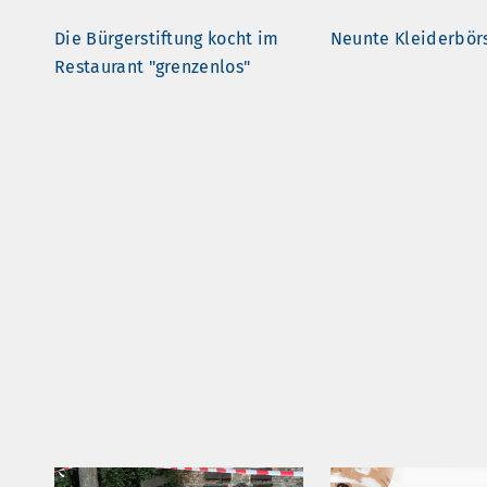
Die Bürgerstiftung kocht im
Neunte Kleiderbör
Restaurant "grenzenlos"
Toleranz und Respekt in der
Sternfahrt unserer
BürgerStiftung
großes Treffen vor
Rathaus