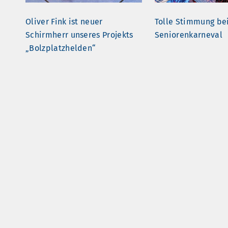
Oliver Fink ist neuer
Tolle Stimmung be
Schirmherr unseres Projekts
Seniorenkarneval
„Bolzplatzhelden“
Oberkasseler Veedel Cup
Beeindruckende L