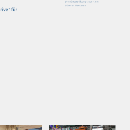
rive" für
Die BürgerStiftung trauert um
Udo van Meeteren
onds
Beeindruckender Einblick