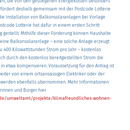
n, die von den gestiegenen Energiekosten besonders
d fördert deshalb gemeinsam mit der Postcode Lotterie
die Installation von Balkonsolaranlagen bei Vorlage
stcode Lotterie hat dafür in einem ersten Schritt
g gestellt. Mithilfe dieser Förderung können Haushalte
ine Balkonsolaranlage – eine solche Anlage erzeugt
zu 400 Kilowattstunden Strom pro Jahr – kostenlos
ich durch den kostenlos bereitgestellten Strom die
 in etwa kompensieren. Voraussetzung für den Antrag ist
eder von einem ortsansässigen Elektriker oder der
für werden ebenfalls übernommen. Mehr Informationen
erinnen und Bürger hier
.de/umweltamt/projekte/klimafreundliches-wohnen-