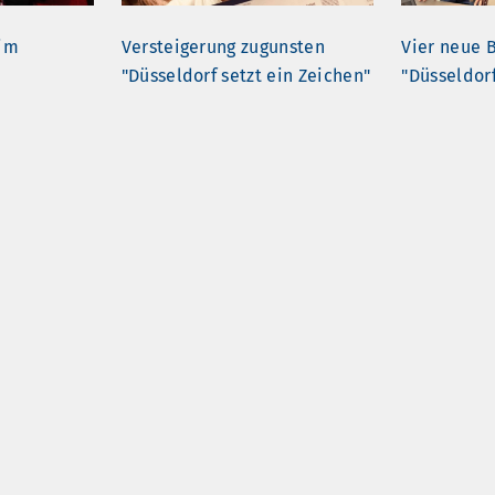
im
Versteigerung zugunsten
Vier neue B
"Düsseldorf setzt ein Zeichen"
"Düsseldorf
esung
Versteigerung mit Manes
Zeitstifter
Meckenstock zugunsten der
Zeitstifte
BürgerStiftung Düsseldorf
Café Grenz