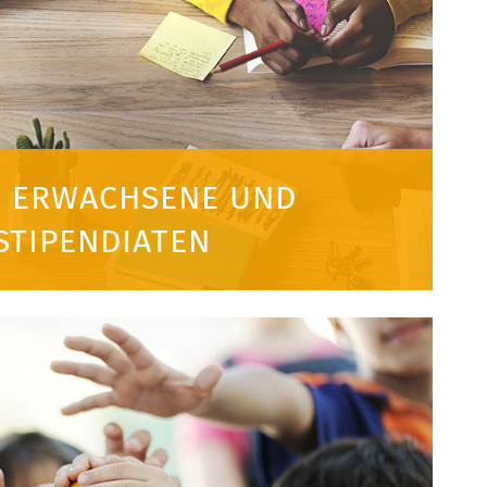
E ERWACHSENE UND
STIPENDIATEN