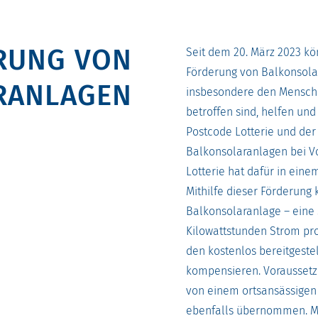
RUNG VON
Seit dem 20. März 2023 k
Förderung von Balkonsolar
RANLAGEN
insbesondere den Mensche
betroffen sind, helfen un
Postcode Lotterie und der 
Balkonsolaranlagen bei V
Lotterie hat dafür in eine
Mithilfe dieser Förderun
Balkonsolaranlage – eine 
Kilowattstunden Strom pro
den kostenlos bereitgeste
kompensieren. Voraussetzu
von einem ortsansässigen E
ebenfalls übernommen. Me